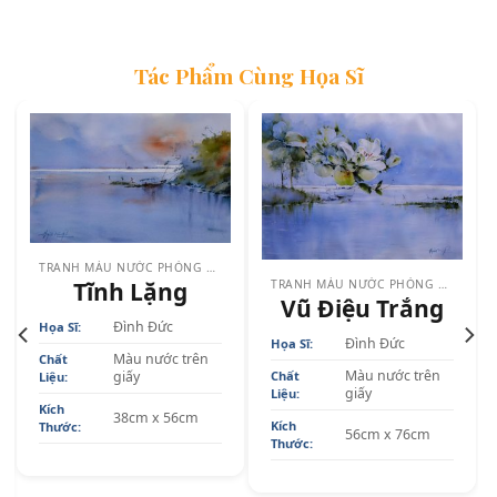
Tác Phẩm Cùng Họa Sĩ
TRANH MÀU NƯỚC PHÒNG ĂN & PHÒNG BẾP
TRANH MÀU NƯỚC PHÒNG ĂN & PHÒNG BẾP
Tĩnh Lặng
Vũ Điệu Trắng
Đình Đức
Họa Sĩ:
Đình Đức
Họa Sĩ:
Màu nước trên
Chất
Màu nước trên
giấy
Chất
Liệu:
giấy
Liệu:
Kích
38cm x 56cm
Kích
Thước:
56cm x 76cm
Thước: