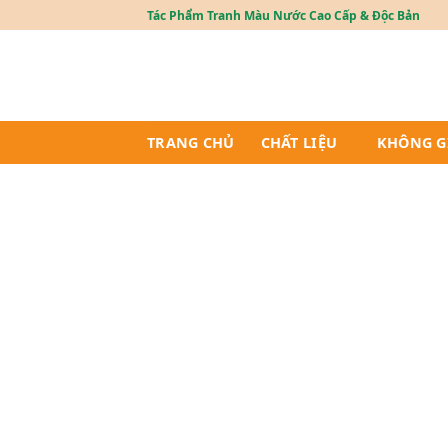
Skip
Tác Phẩm Tranh Màu Nước Cao Cấp & Độc Bản
to
content
TRANG CHỦ
CHẤT LIỆU
KHÔNG G