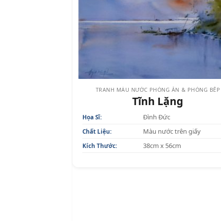
TRANH MÀU NƯỚC PHÒNG ĂN & PHÒNG BẾP
Tĩnh Lặng
Đình Đức
Họa Sĩ:
Màu nước trên giấy
Chất Liệu:
38cm x 56cm
Kích Thước: