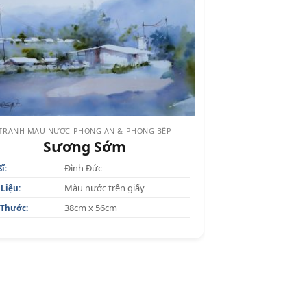
TRANH MÀU NƯỚC PHÒNG ĂN & PHÒNG BẾP
Sương Sớm
Đình Đức
ĩ:
Màu nước trên giấy
 Liệu:
38cm x 56cm
 Thước: