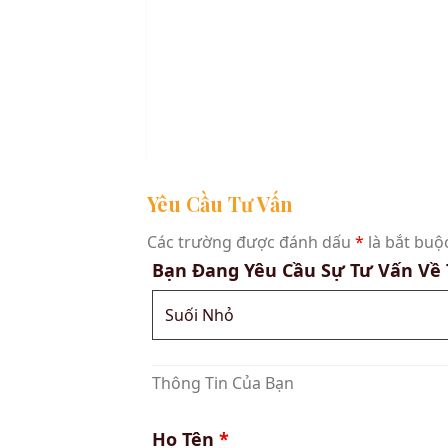
ĂN & PHÒNG BẾP
ến
trên giấy
8cm
Yêu Cầu Tư Vấn
Các trường được đánh dấu
*
là bắt buộ
Bạn Đang Yêu Cầu Sự Tư Vấn Về
Thông Tin Của Bạn
Họ Tên
*