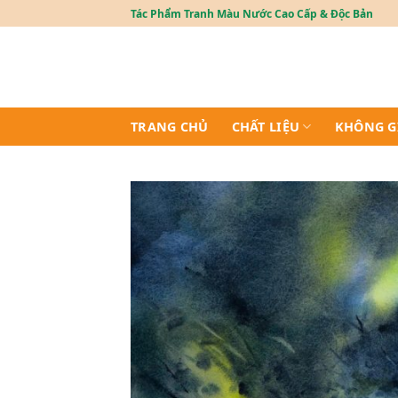
Skip
Tác Phẩm Tranh Màu Nước Cao Cấp & Độc Bản
to
content
TRANG CHỦ
CHẤT LIỆU
KHÔNG G