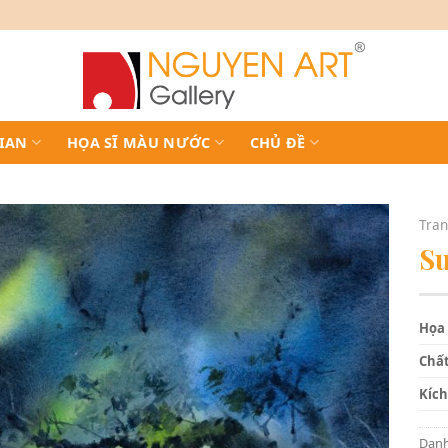
IAN
HỌA SĨ MÀU NƯỚC
CHỦ ĐỀ
Tran
Su
Họa 
Chất
Kích
Dan