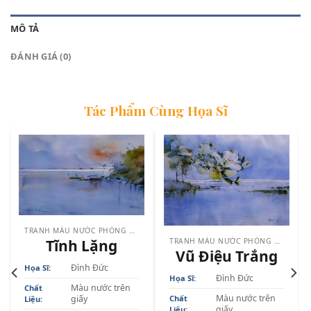
MÔ TẢ
ĐÁNH GIÁ (0)
Tác Phẩm Cùng Họa Sĩ
TRANH MÀU NƯỚC PHÒNG ĂN & PHÒNG BẾP
TRANH MÀU NƯỚC PHÒNG ĂN & PHÒNG BẾP
Tĩnh Lặng
Vũ Điệu Trắng
Đình Đức
Họa Sĩ:
Đình Đức
Họa Sĩ:
Màu nước trên
Chất
Màu nước trên
giấy
Chất
Liệu:
giấy
Liệu: