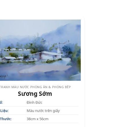
TRANH MÀU NƯỚC PHÒNG ĂN & PHÒNG BẾP
Sương Sớm
Đình Đức
ĩ:
Màu nước trên giấy
 Liệu:
38cm x 56cm
 Thước: