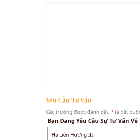
ĂN & PHÒNG BẾP
ến
trên giấy
8cm
Yêu Cầu Tư Vấn
Các trường được đánh dấu
*
là bắt buộ
Bạn Đang Yêu Cầu Sự Tư Vấn Về