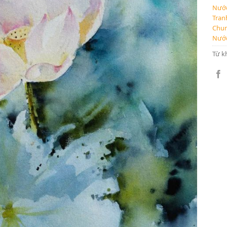
Nước
Tran
Chu
Nước
Từ k