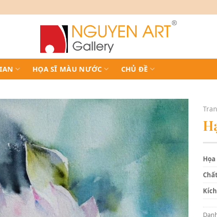
IAN
HỌA SĨ MÀU NƯỚC
CHỦ ĐỀ
Tran
Hạ
Họa 
Chất
Kích
Dan