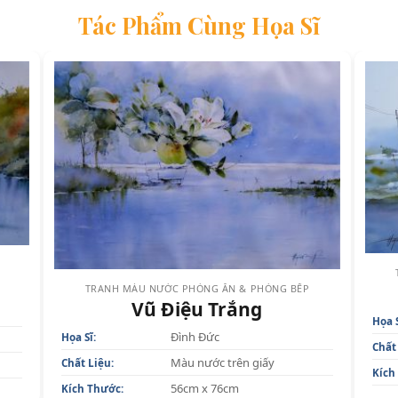
Tác Phẩm Cùng Họa Sĩ
TRANH MÀU NƯỚC PHÒNG ĂN & PHÒNG BẾP
Vũ Điệu Trắng
Họa S
Đình Đức
Họa Sĩ:
Chất
Màu nước trên giấy
Chất Liệu:
Kích
56cm x 76cm
Kích Thước: