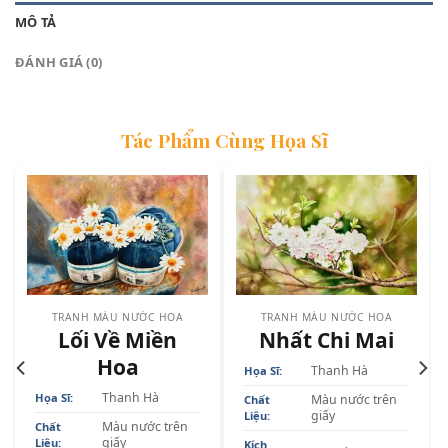
MÔ TẢ
ĐÁNH GIÁ (0)
Tác Phẩm Cùng Họa Sĩ
TRANH MÀU NƯỚC HOA
TRANH MÀU NƯỚC HOA
Lối Về Miền
Nhất Chi Mai
Hoa
Thanh Hà
Họa Sĩ:
Thanh Hà
Họa Sĩ:
Màu nước trên
Chất
giấy
Liệu:
Màu nước trên
Chất
giấy
Liệu:
Kích