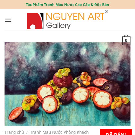
Skip
Tác Phẩm Tranh Màu Nước Cao Cấp & Độc Bản
to
content
0
Trang chủ
/
Tranh Màu Nước Phòng Khách