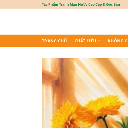
Skip
Tác Phẩm Tranh Màu Nước Cao Cấp & Độc Bản
to
content
TRANG CHỦ
CHẤT LIỆU
KHÔNG G