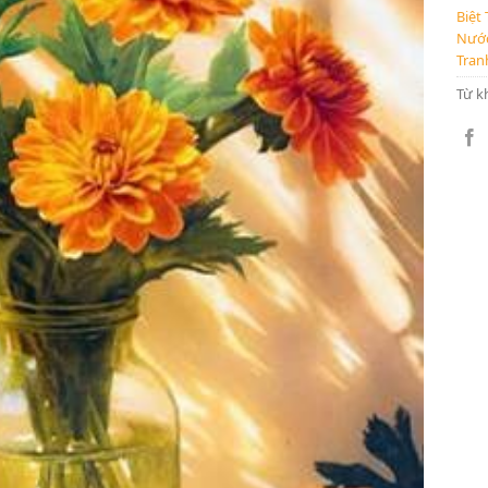
Biệt
Nước
Tran
Từ k