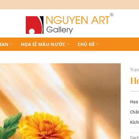
IAN
HỌA SĨ MÀU NƯỚC
CHỦ ĐỀ
Tran
Ho
Họa 
Chất
Kích
Dan