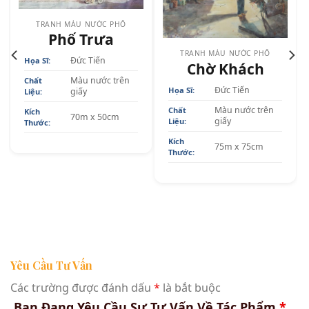
TRANH MÀU NƯỚC PHỐ
Phố Trưa
TRANH MÀU NƯỚC PHỐ
Đức Tiến
Họa Sĩ:
Chờ Khách
Màu nước trên
Chất
Đức Tiến
Họa Sĩ:
giấy
Liệu:
Màu nước trên
Chất
Kích
70m x 50cm
giấy
Liệu:
Thước:
Kích
75m x 75cm
Thước:
Yêu Cầu Tư Vấn
Các trường được đánh dấu
*
là bắt buộc
Bạn Đang Yêu Cầu Sự Tư Vấn Về Tác Phẩm
*